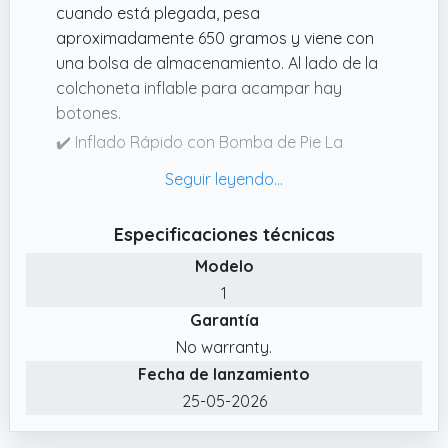
cuando está plegada, pesa
aproximadamente 650 gramos y viene con
una bolsa de almacenamiento. Al lado de la
colchoneta inflable para acampar hay
botones.
✔️ Inflado Rápido con Bomba de Pie La
colchoneta inflable ultraligera para dormir se
puede inflar en solo 5060 segundos con la
bomba de pie incorporada y desinflar en 3
Especificaciones técnicas
segundos, lo que puede brindar una mejor
Modelo
experiencia de usuario. Presionar con las
manos ahorra más trabajo y es más
1
higiénico que inflar con la boca o con una
Garantía
bomba de aire.
No warranty.
✔️ Diseño Ergonómico La colchoneta para
Fecha de lanzamiento
dormir para acampar al aire libre tiene una
25-05-2026
almohada inflable para proteger su cabeza
y tiene un diseño más ergonómico; No