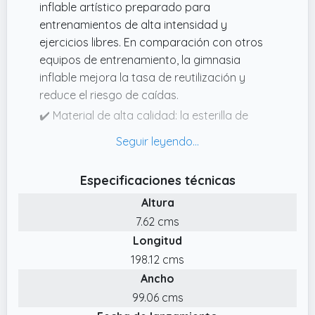
libre.
inflable artístico preparado para
entrenamientos de alta intensidad y
ejercicios libres. En comparación con otros
equipos de entrenamiento, la gimnasia
inflable mejora la tasa de reutilización y
reduce el riesgo de caídas.
✔️ Material de alta calidad: la esterilla de
gimnasia artística está hecha de tejido
sándwich de doble cara (también conocido
como material de punto de caída),no se
Especificaciones técnicas
deforma fácilmente bajo presión y no genera
Altura
ruido durante el entrenamiento y
proporciona una gran elasticidad. Lona
7.62 cms
impermeable de PVC de grado comercial, las
Longitud
articulaciones están reforzadas para hacer
198.12 cms
que las esquinas curvas sean más suaves y
Ancho
tienen una mejor estanqueidad del aire y
99.06 cms
durabilidad