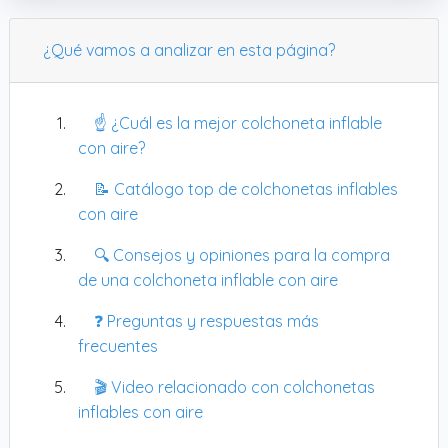
equipamiento. Además, el material aguantará
bien el uso constante y no se estropeará rápido.
¿Qué vamos a analizar en esta página?
Si quieres algo que te facilite entrenar en casa o
fuera y que aguante bien, este modelo tiene
pinta de cumplir sin complicaciones. Para alguien
☝️ ¿Cuál es la mejor colchoneta inflable
que no quiere complicarse con productos
con aire?
difíciles de montar, este Airtrack puede ser justo
📝 Catálogo top de colchonetas inflables
lo que buscas.
con aire
🔍 Consejos y opiniones para la compra
de una colchoneta inflable con aire
❓ Preguntas y respuestas más
frecuentes
🎬 Video relacionado con colchonetas
inflables con aire