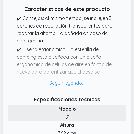
producto, recibirás 1 bomba de aire eléctrica
Características de este producto
gratuita, 1 kit de reparación (sin pegamento)
y 1 bolsa con asa.
✔️ Consejos: al mismo tiempo, se incluyen 3
parches de reparación transparentes para
reparar la alfombrilla dañada en caso de
emergencia.
✔️ Diseño ergonómico. : la esterilla de
camping está diseñada con un diseño
ergonómico de células de aire en forma de
huevo para garantizar que el peso se
distribuya uniformemente sobre la capa y
ofrece una mejor estabilidad.
✔️ Inflar y desinflar rápidamente: la
Especificaciones técnicas
colchoneta aislante para exteriores está
Modelo
equipada con una bomba de pie
IS1
incorporada, solo tarda unos 4090 segundos
Altura
en inflar completamente con el
apisonamiento de la bomba de pie. No es
7.62 cms