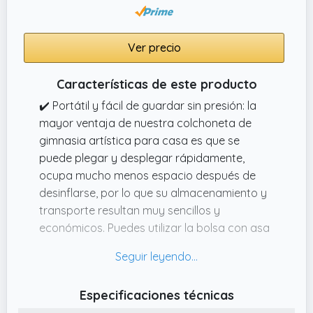
Ver precio
Características de este producto
✔️ Portátil y fácil de guardar sin presión: la
mayor ventaja de nuestra colchoneta de
gimnasia artística para casa es que se
puede plegar y desplegar rápidamente,
ocupa mucho menos espacio después de
desinflarse, por lo que su almacenamiento y
transporte resultan muy sencillos y
económicos. Puedes utilizar la bolsa con asa
para llevar la colchoneta de aire a cualquier
lugar.
✔️ Amplia aplicación: colchoneta de gimnasia
Especificaciones técnicas
artística para el hogar. La colchoneta de