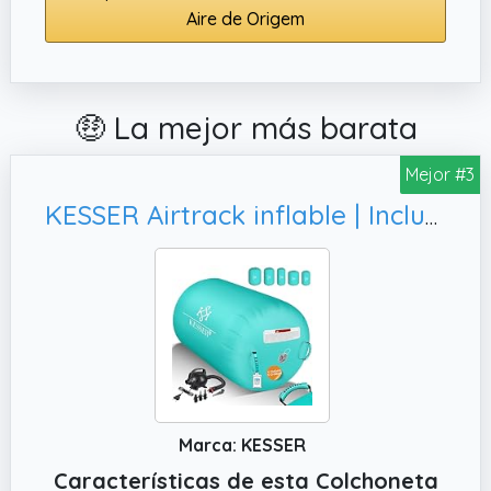
Aire de Origem
ultraligera, pesando solo 0,86 kg, facilitando su
transporte. Esta esterilla extra grande es ideal
para cualquier aventurero que busque calidad y
comodidad en sus noches bajo las estrellas.
🤑 La mejor más barata
Mejor #3
KESSER Airtrack inflable | Incluye bolsa de transporte y bomba de aire eléctrica | Barril Tumbling, entrenador de
Marca: KESSER
Características de esta Colchoneta