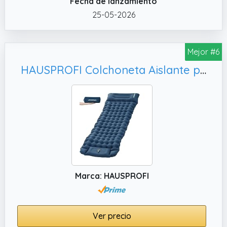
Fecha de lanzamiento
✔️ Portátil y fácil de guardar sin presión: la
25-05-2026
mayor ventaja de nuestra colchoneta de
gimnasia artística para casa es que se
puede plegar y desplegar rápidamente,
Mejor #6
ocupa mucho menos espacio después de
HAUSPROFI Colchoneta Aislante para Camping, Exterior
desinflarse, por lo que su almacenamiento y
transporte resultan muy sencillos y
económicos. Puedes utilizar la bolsa con asa
para llevar la colchoneta de aire a cualquier
lugar.
✔️ Amplia aplicación: colchoneta de gimnasia
artística para el hogar. La colchoneta de
gimnasia inflable se puede colocar en el
Marca: HAUSPROFI
suelo del gimnasio, en entrenamientos de
alto rendimiento.
✔️ Información sobre los accesorios: Air track
Ver precio
gimnasia artística. Al comprar nuestro