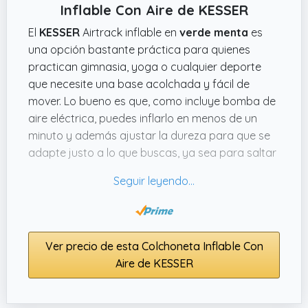
Inflable Con Aire de KESSER
El
KESSER
Airtrack inflable en
verde menta
es
una opción bastante práctica para quienes
practican gimnasia, yoga o cualquier deporte
que necesite una base acolchada y fácil de
mover. Lo bueno es que, como incluye bomba de
aire eléctrica, puedes inflarlo en menos de un
minuto y además ajustar la dureza para que se
adapte justo a lo que buscas, ya sea para saltar
o hacer ejercicios de equilibrio. No hace falta
mucho espacio, y al ser ligero y llevar asas, lo
puedes llevar sin problema al parque o al
gimnasio.
Ver precio de esta Colchoneta Inflable Con
El diseño está bien pensado, con costuras
Aire de KESSER
reforzadas que parecen darle bastante
resistencia y evitar pérdidas de aire, algo que
siempre preocupa con este tipo de