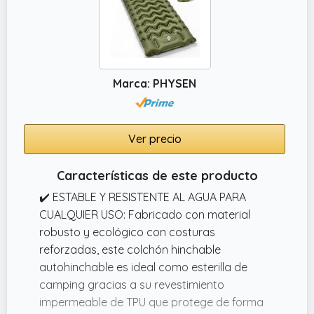
articulaciones están reforzadas para hacer
que las esquinas curvas sean más suaves y
tienen una mejor estanqueidad del aire y
durabilidad
Marca: PHYSEN
✔️ Información sobre los accesorios: Air track
gimnasia artística. Al comprar nuestro
producto, recibirás 1 bomba de aire eléctrica
gratuita, 1 kit de reparación (sin pegamento)
Ver precio
y 1 bolsa con asa.
Características de este producto
✔️ ESTABLE Y RESISTENTE AL AGUA PARA
CUALQUIER USO: Fabricado con material
robusto y ecológico con costuras
reforzadas, este colchón hinchable
autohinchable es ideal como esterilla de
camping gracias a su revestimiento
impermeable de TPU que protege de forma