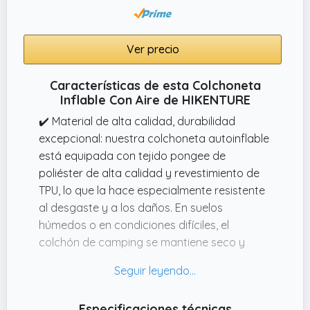
minutos.
✔️ Con cojín, suave y cómodo: esta
Ver precio
colchoneta autoinflable tiene un cojín inflable
integrado. El reposacabezas es regulable en
Características de esta Colchoneta
su cantidad de inflado y apoya de forma
Inflable Con Aire de HIKENTURE
óptima el cuello.
✔️ Material de alta calidad, durabilidad
excepcional: nuestra colchoneta autoinflable
está equipada con tejido pongee de
poliéster de alta calidad y revestimiento de
TPU, lo que la hace especialmente resistente
al desgaste y a los daños. En suelos
húmedos o en condiciones difíciles, el
colchón de camping se mantiene seco y
resistente, lo que garantiza una experiencia
de sueño sin interrupciones.
✔️ Soporte de primera clase con 13 cm de
Especificaciones técnicas