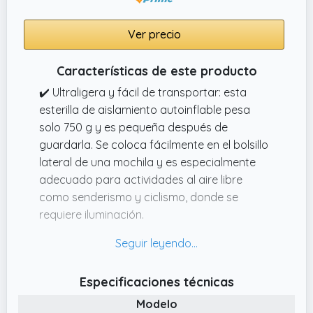
Ver precio
Características de este producto
✔️ Ultraligera y fácil de transportar: esta
esterilla de aislamiento autoinflable pesa
solo 750 g y es pequeña después de
guardarla. Se coloca fácilmente en el bolsillo
lateral de una mochila y es especialmente
adecuado para actividades al aire libre
como senderismo y ciclismo, donde se
requiere iluminación.
✔️ Excelente calidad: esta colchoneta
aislante autoinflable cuenta con una espuma
abierta de 5 cm de grosor integrada que se
Especificaciones técnicas
expande y llena automáticamente, se
Modelo
adapta a la curva de la columna vertebral,