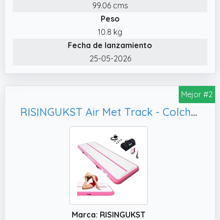
martillo sándwich y material impermeable de
99.06 cms
PVC duradero de doble capa, que no es fácil
Peso
de deformar bajo presión y no genera ruido
10.8 kg
durante el entrenamiento.
Fecha de lanzamiento
✔️ 🤸Amplia aplicación. la esterilla de
25-05-2026
gimnasia inflable se puede colocar en el
suelo de un gimnasio para un entrenamiento
de alto rendimiento.
Mejor #2
✔️ 🤸Cómodo inflado y escape. la esterilla de
RISINGUKST Air Met Track - Colchoneta de gimnasia artística 2m/3m/4m/5m/6m Colchoneta inflable para gimnasia 10/15/20cm deportiva con bomba para ejercicio/yoga/gimnasio (Rosa, 300 * 100 * 10cm)
ejercicios inflable está equipada con una
bomba inflable profesional.
Marca: RISINGUKST