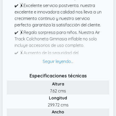
✔️ 🤸Excelente servicio postventa. nuestra
excelente e innovadora calidad nos lleva a un
crecimiento continuo y nuestro servicio
perfecto garantiza la satisfacción del cliente.
✔️ 🤸Regalo sorpresa para niños. Nuestra Air
Track Colchoneta Gimnasia inflable no solo
incluye accesorios de uso completo.
✔️ 🤸Aumento de la seguridad del
entrenamiento: la esterilla de gimnasia Air
Tracking está preparada para
entrenamientos de alta intensidad y libre
Especificaciones técnicas
movimiento. En comparación con otros
Altura
equipos de entrenamiento, las almohadillas
7.62 cms
inflables de aire mejoran la tasa de
Longitud
reutilización y reducen el riesgo de aterrizaje.
299.72 cms
✔️ 🤸Duradera y segura. la esterilla Air Turn
Ancho
Track adopta material de articulación de