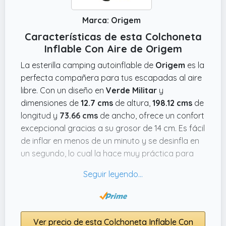
Marca: Origem
Características de esta Colchoneta
Inflable Con Aire de Origem
La esterilla camping autoinflable de
Origem
es la
perfecta compañera para tus escapadas al aire
libre. Con un diseño en
Verde Militar
y
dimensiones de
12.7 cms
de altura,
198.12 cms
de
longitud y
73.66 cms
de ancho, ofrece un confort
excepcional gracias a su grosor de 14 cm. Es fácil
de inflar en menos de un minuto y se desinfla en
un segundo, lo cual la hace muy práctica para
cualquier actividad, ya sea acampar, pescar o
simplemente disfrutar de un día en la playa.
Su construcción duradera hecha de nylon 40D y
con un interior de TPU engrosado, asegura que
Ver precio de esta Colchoneta Inflable Con
no tendrás problemas con fugas. Además, es