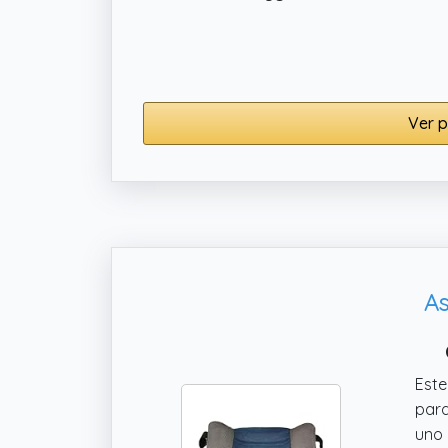
cms 
(
no
el d
Ver p
As
Este
para
uno