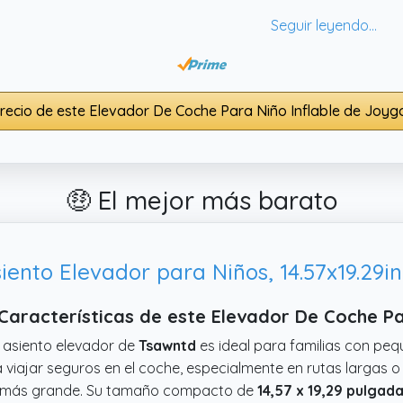
de largo x 17.78 cms de ancho
, es fácil de usar y transpor
_warranty
),da confianza su diseño pensado para seguridad
ía, pero para momentos puntuales cumple bien.
recio de este Elevador De Coche Para Niño Inflable de Joy
🤑 El mejor más barato
iento Elevador para Niños, 14.57x19.29i
Características de este Elevador De Coche Pa
 asiento elevador de
Tsawntd
es ideal para familias con pe
 viajar seguros en el coche, especialmente en rutas largas o
 más grande. Su tamaño compacto de
14,57 x 19,29 pulgad