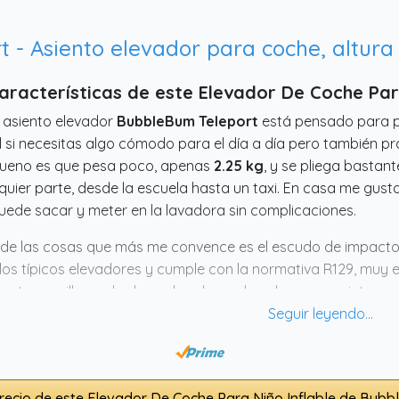
 - Asiento elevador para coche, altura
aracterísticas de este Elevador De Coche Par
 asiento elevador
BubbleBum Teleport
está pensado para 
l si necesitas algo cómodo para el día a día pero también p
bueno es que pesa poco, apenas
2.25 kg
, y se pliega bastant
quier parte, desde la escuela hasta un taxi. En casa me gusta
uede sacar y meter en la lavadora sin complicaciones.
de las cosas que más me convence es el escudo de impact
los típicos elevadores y cumple con la normativa R129, muy e
ante sencilla, nada de quebraderos de cabeza con cinturone
acto y cómodo pinta bien para quienes buscan algo seguro 
opción sólida si quieres combinar seguridad y versatilidad 
recio de este Elevador De Coche Para Niño Inflable de Bub