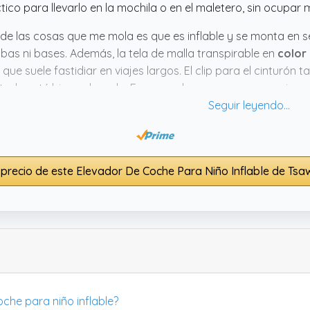
tico para llevarlo en la mochila o en el maletero, sin ocupar
de las cosas que me mola es que es inflable y se monta en se
as ni bases. Además, la tela de malla transpirable en
color 
 que suele fastidiar en viajes largos. El clip para el cinturó
todo esté bien colocado. En general, parece un accesorio pe
licaciones.
 precio de este Elevador De Coche Para Niño Inflable de Tsa
oche para niño inflable?