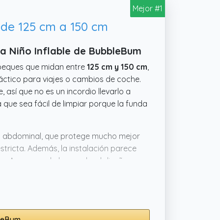
Mejor #1
 de 125 cm a 150 cm
a Niño Inflable de BubbleBum
peques que midan entre
125 cm y 150 cm
,
ráctico para viajes o cambios de coche.
e, así que no es un incordio llevarlo a
 que sea fácil de limpiar porque la funda
o abdominal, que protege mucho mejor
stricta. Además, la instalación parece
s. Aunque no lo he usado, el diseño
pero sin sacrificar movilidad. Me parece
sin que ocupe mucho espacio.
bleBum