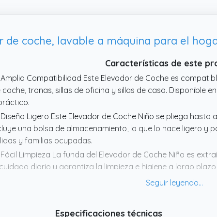
r de coche, lavable a máquina para el hoga
Características de este p
 Amplia Compatibilidad Este Elevador de Coche es compatible c
 coche, tronas, sillas de oficina y sillas de casa. Disponible en
práctico.
 Diseño Ligero Este Elevador de Coche Niño se pliega hast
cluye una bolsa de almacenamiento, lo que lo hace ligero y p
lidas y familias ocupadas.
 Fácil Limpieza La funda del Elevador de Coche Niño es extraíb
 cuidado diario y garantiza la limpieza e higiene a largo plazo
 Transpirable y Cómodo Este Elevador de Coche cuenta con p
ra una mejor ventilación, que absorben la humedad y evita
 comodidad para sentarse durante largos periodos y es apto
Especificaciones técnicas