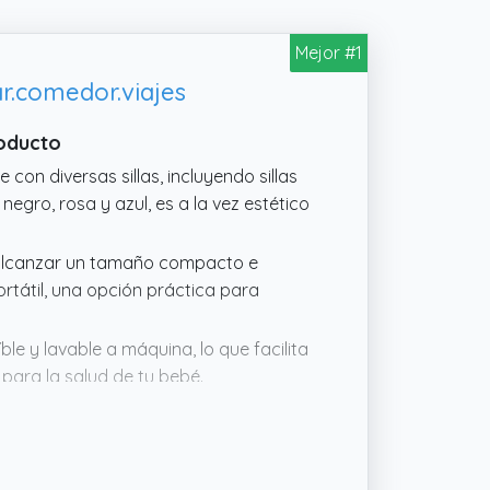
Mejor #1
r.comedor.viajes
roducto
on diversas sillas, incluyendo sillas
 negro, rosa y azul, es a la vez estético
a alcanzar un tamaño compacto e
ortátil, una opción práctica para
le y lavable a máquina, lo que facilita
 para la salud de tu bebé.
aneles laterales de malla transpirable
n la sensación de bochorno, mejorando
 para todas las estaciones.