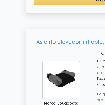
Asiento elevador inflable,
C
Este
aire
el p
líos
ayud
Lo q
sust
Marca: Joygoodta