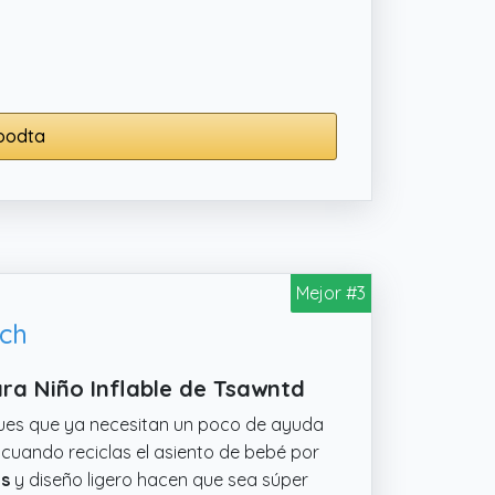
tar, aunque no lleva garantía
 y comodidad. No es para sentarse todo
goodta
Mejor #3
nch
ra Niño Inflable de Tsawntd
ques que ya necesitan un poco de ayuda
 cuando reciclas el asiento de bebé por
as
y diseño ligero hacen que sea súper