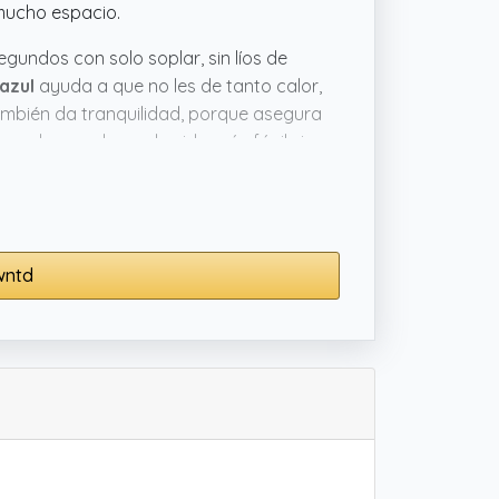
 mucho espacio.
gundos con solo soplar, sin líos de
azul
ayuda a que no les de tanto calor,
n también da tranquilidad, porque asegura
nsado para hacer la vida más fácil sin
wntd