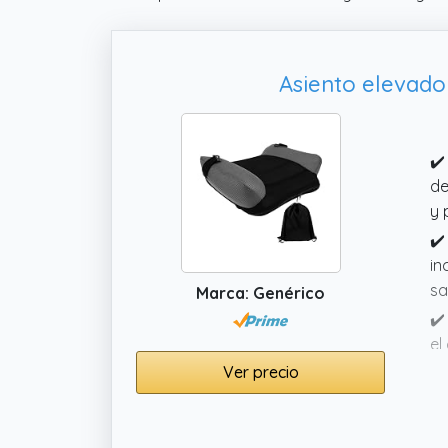
Asiento elevado
✔️
de
y 
✔️
in
sa
Marca: Genérico
✔️
el
Ver precio
✔️
pa
la