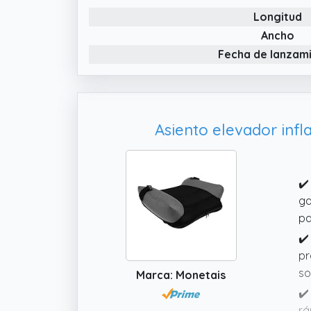
✔️
Longitud
so
Ancho
id
Fecha de lanzam
Asiento elevador infla
✔️
ga
pa
✔️
pr
so
Marca: Monetais
✔️
rá