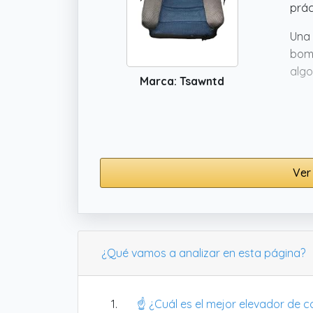
prác
Una 
bomb
algo
Marca: Tsawntd
que 
comp
Ver
¿Qué vamos a analizar en esta página?
☝️ ¿Cuál es el mejor elevador de c