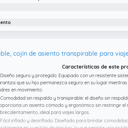
 Alzador de Altura Portátil Este Elevador de Coche cuenta co
lo botón, un diseño minimalista sin respaldo y proporciona 
eal para el hogar, el comedor y los viajes.
iento
ble, cojín de asiento transpirable para viaje
Características de este p
 Diseño seguro y protegido: Equipado con un resistente siste
rantiza que su hijo permanezca seguro en su lugar mientras v
dres en movimiento.
 Comodidad sin respaldo y transpirable: el diseño sin respa
oporciona un asiento cómodo y ergonómico sin restringir el
brecalentamiento, ideal para viajes largos.
 Fácil inflado y desinflado: Diseñado para brindar comodidad, 
pidamente en cuestión de minutos, lo que permite una insta