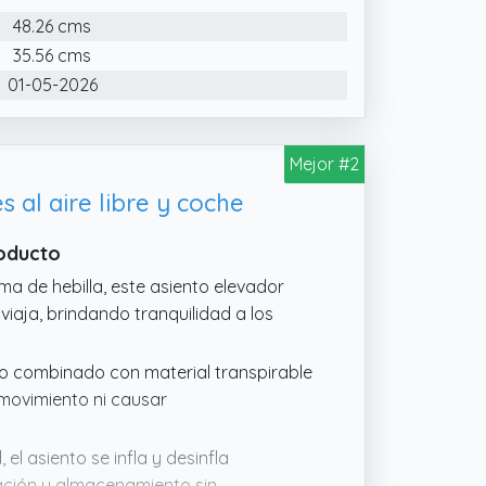
n inflado y desinflado rápido con un
48.26 cms
una posición cómoda para los niños,
35.56 cms
01-05-2026
Mejor #2
s al aire libre y coche
roducto
ma de hebilla, este asiento elevador
iaja, brindando tranquilidad a los
ldo combinado con material transpirable
 movimiento ni causar
el asiento se infla y desinfla
lación y almacenamiento sin