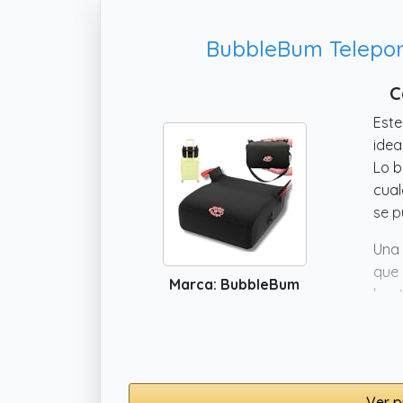
BubbleBum Teleport
C
Este
idea
Lo 
cual
se p
Una 
que 
Marca: BubbleBum
bast
comp
una 
Ver p