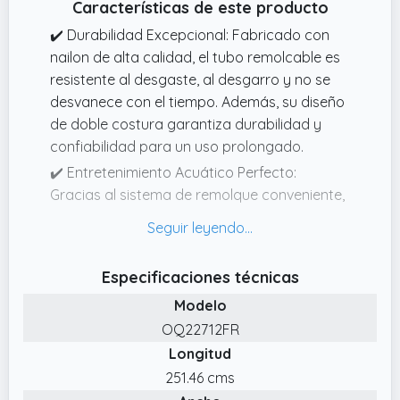
Características de este producto
✔️ Durabilidad Excepcional: Fabricado con
nailon de alta calidad, el tubo remolcable es
resistente al desgaste, al desgarro y no se
desvanece con el tiempo. Además, su diseño
de doble costura garantiza durabilidad y
confiabilidad para un uso prolongado.
✔️ Entretenimiento Acuático Perfecto:
Gracias al sistema de remolque conveniente,
este tubo inflable para bote ofrece facilidad
de uso. Además, el sistema de drenaje de
agua en el fondo mantiene el viaje suave y
Especificaciones técnicas
sin salpicaduras, añadiendo un toque extra
Modelo
de seguridad.
OQ22712FR
✔️ Espacio para 3 Personas: El bote banana
Longitud
inflable está diseñado para transportar de
manera segura hasta 3 pasajeros y puede
251.46 cms
soportar fácilmente hasta 231 kg. Ofrece un