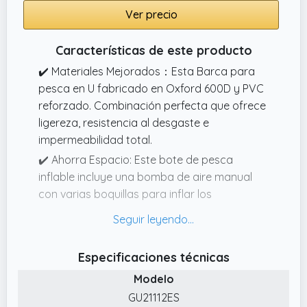
Ver precio
Características de este producto
✔️ Materiales Mejorados：Esta Barca para
pesca en U fabricado en Oxford 600D y PVC
reforzado. Combinación perfecta que ofrece
ligereza, resistencia al desgaste e
impermeabilidad total.
✔️ Ahorra Espacio: Este bote de pesca
inflable incluye una bomba de aire manual
con varias boquillas para inflar los
flotadores. Se pliega a un tamaño compacto
cuando no se usa.
✔️ Accesorios Completos:El paquete de
Especificaciones técnicas
barca inflable incluye todo lo necesario para
Modelo
disfrutar de una experiencia de pesca sin
GU21112ES
complicaciones, incluyendo un bote inflable,