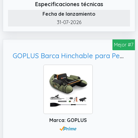
✔️ Indicado para ser utilizado como licitación,
Especificaciones técnicas
como barco para la pesca, el buceo, el esquí
Fecha de lanzamiento
acuático y el wakeboard
31-07-2026
✔️ Adecuado para la navegación en el mar o
en cuerpos de agua más tranquilos
✔️ Los enganches para el remolque harán
Mejor #7
que sea fácil el remolque del remolque
GOPLUS Barca Hinchable para Pesca, Carga 150 kg (Verde)
Marca: GOPLUS