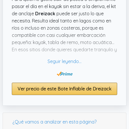
pasar el día en el kayak sin estar a la deriva, el kit
de anclaje
Dreizack
puede ser justo lo que
necesita. Resulta ideal tanto en lagos como en
ríos o incluso en zonas costeras, porque es
compatible con casi cualquier embarcación
pequeña: kayak, tabla de remo, moto acuática...
En esos sitios donde quieres quedarte tranquilo y
no estar pendiente del viento o la corriente, viene
fenomenal.
Lo que me flipa es que es plegable y se guarda
sin problema en la bolsa que incluye, así no
Ver precio de este Bote Inflable de Dreizack
ocupa nada y evita que se te raye la tabla o el
kayak. Además, está fabricado en acero al
carbono resistente a la corrosión, lo que da
bastante confianza a la hora de usarlo varias
veces sin que se deteriore rápido. No es
¿Qué vamos a analizar en esta página?
complicado de montar ni instalar, precisamente