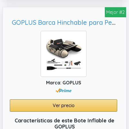
ayudan a mantener la estabilidad y la
comodidad mientras se mueve a una
Mejor #2
velocidad de 40 a 60 km / h
GOPLUS Barca Hinchable para Pesca, Carga 150 kg (Beige)
✔️ APLICACIÓN AMPLIA: Perfecto para el uso
recreativo de amigos, como pasear en bote
o pescar en un lago en días calurosos
Marca: GOPLUS
Ver precio
Características de este Bote Inflable de
GOPLUS