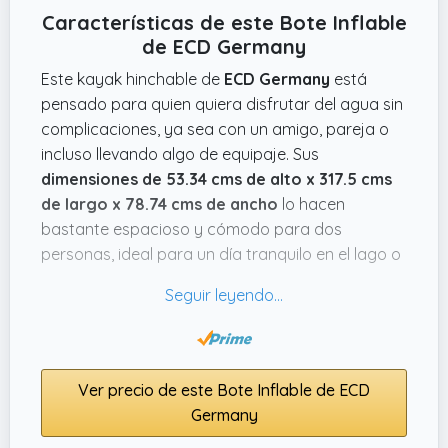
Características de este Bote Inflable
de ECD Germany
Este kayak hinchable de
ECD Germany
está
pensado para quien quiera disfrutar del agua sin
complicaciones, ya sea con un amigo, pareja o
incluso llevando algo de equipaje. Sus
dimensiones de 53.34 cms de alto x 317.5 cms
de largo x 78.74 cms de ancho
lo hacen
bastante espacioso y cómodo para dos
personas, ideal para un día tranquilo en el lago o
un plan de fin de semana en la naturaleza. La
forma puntiaguda ayuda a que avance mejor
que otros hinchables normales, así que no solo
vas a flotar, sino que podrás remar y maniobrar
con más soltura.
Ver precio de este Bote Inflable de ECD
Germany
Lo que me parece útil es que se infla y desinfla
rápido gracias a las válvulas de seguridad, así