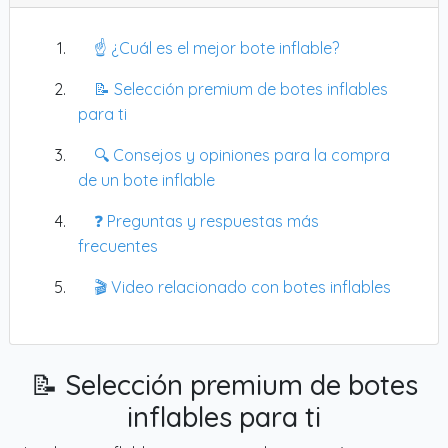
para que no te compliques en el agua. Para quien
busque algo práctico y duradero, esta opción de
☝️ ¿Cuál es el mejor bote inflable?
1.35 kg
en azul tiene bastante sentido.
📝 Selección premium de botes inflables
para ti
🔍 Consejos y opiniones para la compra
de un bote inflable
❓ Preguntas y respuestas más
frecuentes
🎬 Video relacionado con botes inflables
📝 Selección premium de botes
inflables para ti