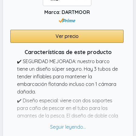
actualizar tu bote de goma inflable con un
motor fueraborda de hasta 5 CV como
Marca: DARTMOOR
máximo. Tome un paseo y disfrute del
relajante viaje en el agua.
Ver precio
Características de este producto
✔️ SEGURIDAD MEJORADA: nuestro barco
tiene un diseño súper seguro. Hay 3 tubos de
tender inflables para mantener la
embarcación flotando incluso con 1 cámara
dañada.
✔️ Diseño especial: viene con dos soportes
para caña de pescar en el tubo para los
amantes de la pesca. El diseño de doble cola
y quilla en V garantiza curvas ágiles y
seguras