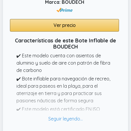
Marca: BOUDECH
que simplifica su transporte y
almacenamiento.
Ver precio
Características de este Bote Inflable de
BOUDECH
✔️ Este modelo cuenta con asientos de
aluminio y suelo de aire con patrón de fibra
de carbono
✔️ Bote inflable para navegación de recreo,
ideal para paseos en la playa, para el
aterrizaje en tierra y para practicar sus
pasiones náuticas de forma segura
✔️ Este modelo está certificado EN ISO
61852:2014, EN ISO 122153:2002, EN ISO
122154:2002