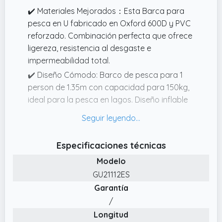
✔️ Materiales Mejorados：Esta Barca para
pesca en U fabricado en Oxford 600D y PVC
reforzado. Combinación perfecta que ofrece
ligereza, resistencia al desgaste e
impermeabilidad total.
✔️ Diseño Cómodo: Barco de pesca para 1
person de 1.35m con capacidad para 150kg,
ideal para la pesca en lagos. Diseño inflable
con correas de hombro ajustables para fácil
transporte.
✔️ Accesorios Completos:El paquete de
Especificaciones técnicas
barca inflable incluye todo lo necesario para
Modelo
disfrutar de una experiencia de pesca sin
GU21112ES
complicaciones, incluyendo un bote inflable,
Garantía
dos estatores para anzuelos, dos correas de
hombro extraíbles, un kit de reparación, una
/
bomba, un soporte para caña de pescar y
Longitud