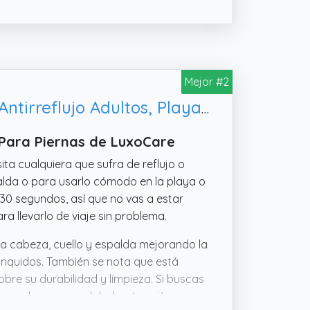
Mejor #2
LuxoCare Cojín Cuña Hinchable Ajustable para Cama – Almohada Antirreflujo Adultos, Playa y Camping (Azul)
 Para Piernas de LuxoCare
ita cualquiera que sufra de reflujo o
palda o para usarlo cómodo en la playa o
30 segundos, así que no vas a estar
a llevarlo de viaje sin problema.
a cabeza, cuello y espalda mejorando la
ronquidos. También se nota que está
obre su durabilidad y limpieza. Si buscas
 pensado en comodidad, este cojín parece