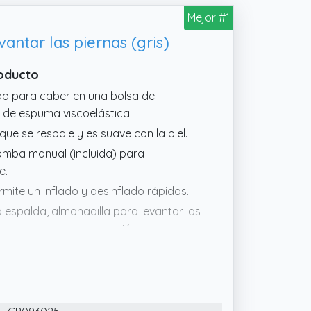
Mejor #1
antar las piernas (gris)
roducto
lado para caber en una bolsa de
s de espuma viscoelástica.
que se resbale y es suave con la piel.
bomba manual (incluida) para
e.
mite un inflado y desinflado rápidos.
espalda, almohadilla para levantar las
 cama, para la recuperación
ing o en la oficina.