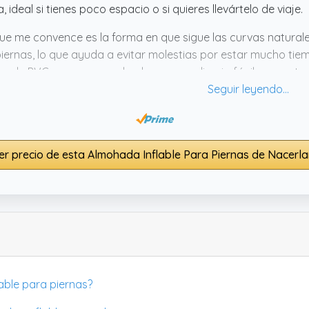
, ideal si tienes poco espacio o si quieres llevártelo de viaje.
ue me convence es la forma en que sigue las curvas naturale
piernas, lo que ayuda a evitar molestias por estar mucho ti
o de PVC suave que no huele raro y se limpia fácil con un t
a playa. Parece un soporte cómodo que hace más llevaderas 
er precio de esta Almohada Inflable Para Piernas de Nacerla
lable para piernas?