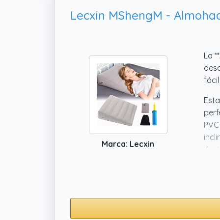
La *
desc
fáci
Esta
perf
PVC 
incl
Marca: Lecxin
desi