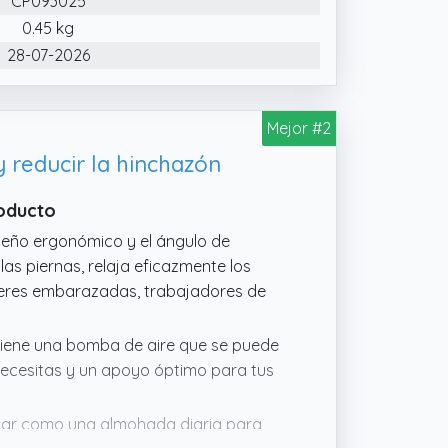
CP093025
0.45 kg
28-07-2026
Mejor #2
 reducir la hinchazón
roducto
diseño ergonómico y el ángulo de
las piernas, relaja eficazmente los
jeres embarazadas, trabajadores de
e tiene una bomba de aire que se puede
 necesitas y un apoyo óptimo para tus
lizar como una almohada diaria para