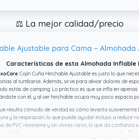
⚖️ La mejor calidad/precio
Características de esta Almohada Inflable
uxoCare
Cojín Cuña Hinchable Ajustable es justo lo que neces
stias al tumbarse. Además, sirve para aliviar dolores de es
do estás de camping. Lo práctico es que se infla en apenas 
ándote con él, y al ser hinchable ocupa muy poco espacio par
ue resulta cómodo de verdad es cómo levanta suavemente l
ura y la respiración, lo que puede ayudar incluso a reducir 
o de PVC resistente y sin olores raros, lo que da confianza s
 versátil para usar en varias situaciones y con buen diseño