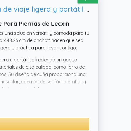
Lecxin MShengM - Almohada inflable de cuña – Almohada de cuña de viaje ligera y portátil para dormir, almohada de cuña
e Para Piernas de Lecxin
 es una solución versátil y cómoda para tu
go x 48.26 cm de ancho** hacen que sea
ligera y práctica para llevar contigo.
igero y portátil, ofreciendo un apoyo
teriales de alta calidad, como forro de
cos. Su diseño de cuña proporciona una
 muscular, además de ser fácil de inflar y
práctica almohada!