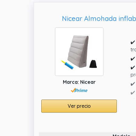
Nicear Almohada inflabl
✔️
tr
✔️
✔️
pr
Marca: Nicear
✔️
✔️
pi
Ver precio
po