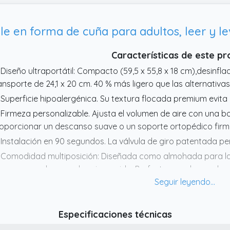
e en forma de cuña para adultos, leer y lev
Características de este p
 Diseño ultraportátil: Compacto (59,5 x 55,8 x 18 cm),desinf
ansporte de 24,1 x 20 cm. 40 % más ligero que las alternativa
 Superficie hipoalergénica. Su textura flocada premium evita 
 Firmeza personalizable. Ajusta el volumen de aire con una 
oporcionar un descanso suave o un soporte ortopédico firm
 Instalación en 90 segundos. La válvula de giro patentada per
 Comodidad multiposición: Diseñada como almohada para la 
ernas y ayuda para dormir erguido. Perfecta para leer en la
stoperatoria, para aliviar el reflujo ácido o para usar en camp
Especificaciones técnicas