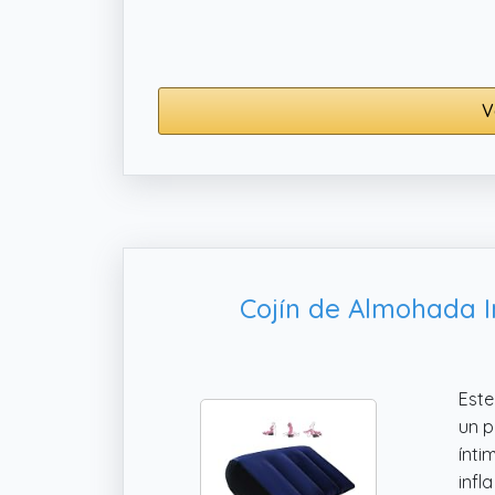
que 
V
Cojín de Almohada I
Este
un p
ínti
infl