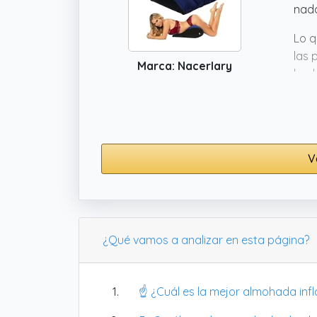
nada
Lo q
las 
Marca: Nacerlary
hech
en l
V
¿Qué vamos a analizar en esta página?
☝️ ¿Cuál es la mejor almohada inf