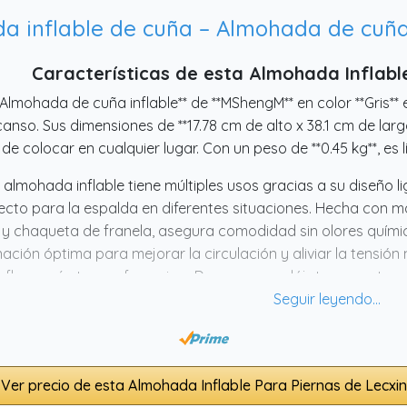
Características de esta Almohada Inflabl
*Almohada de cuña inflable** de **MShengM** en color **Gris**
anso. Sus dimensiones de **17.78 cm de alto x 38.1 cm de lar
l de colocar en cualquier lugar. Con un peso de **0.45 kg**, es 
 almohada inflable tiene múltiples usos gracias a su diseño l
ecto para la espalda en diferentes situaciones. Hecha con ma
y chaqueta de franela, asegura comodidad sin olores quími
inación óptima para mejorar la circulación y aliviar la tensión
nflar según tus preferencias. ¡Descansa y relájate con esta 
Ver precio de esta Almohada Inflable Para Piernas de Lecxin