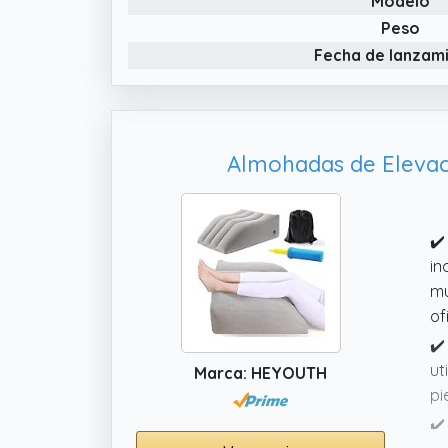
Modelo
Peso
Fecha de lanzam
Almohadas de Elevaci
✔️
in
mú
of
✔️
ut
Marca: HEYOUTH
pi
✔️