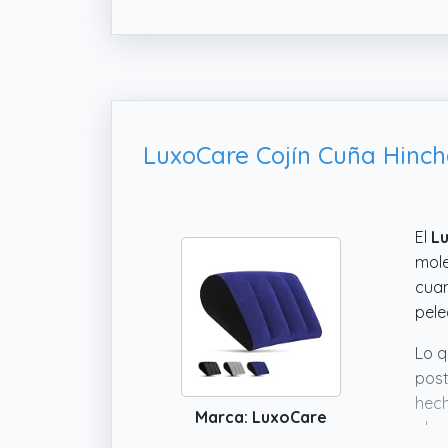
El
L
mole
cuan
pele
Lo q
post
hech
Marca: LuxoCare
algo