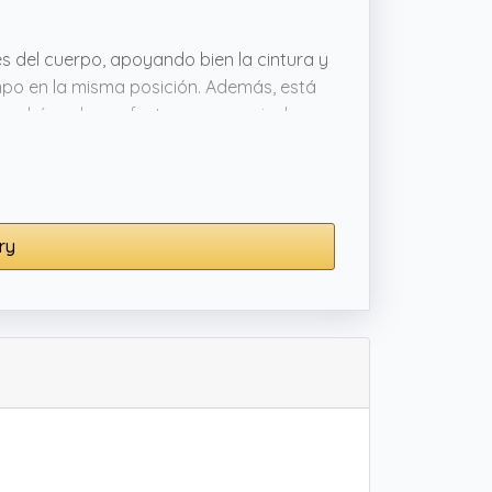
s del cuerpo, apoyando bien la cintura y
empo en la misma posición. Además, está
rapo húmedo, perfecto para usar incluso
esas horas de relax sin complicaciones.
ry